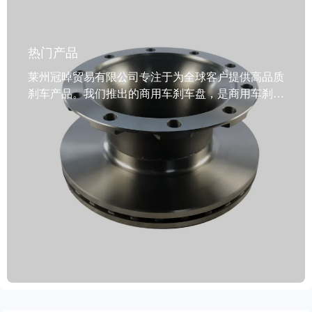
热门产品
莱州冠晫贸易有限公司专注于为全球客户提供高品质
刹车产品。我们推出的商用车刹车盘，是商用车刹车
的优质之选。这款刹车盘专为商用车设计，经过严格
的动态平衡检测，精准的定位孔确保安装无误。采用
先进的防锈处理技术，使其持久耐用，能适应各种恶
劣环境。产品覆盖99%的汽车车型，满足全球市场需
求。产地为中国山东，经过车削、磨削等精细机械加
工，颜色多样可供选择。材质选用灰铁、GG20等高
质材料，获得了IATF TS16949、R90 E-mark等国际认
证。包装运输方式多样，还提供油浸、涂层等防锈方
法。公司秉持客户至上原则，接受试单，提供2年质
保和6万公里保障，售后无忧。