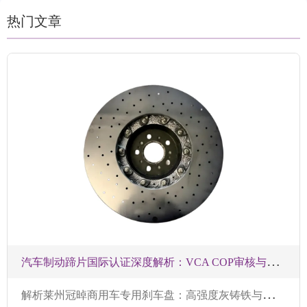
热门文章
汽
车制动蹄片国际认证深度解析：VCA COP审核与EMARK认证技术要求全揭秘
解
析莱州冠晫商用车专用刹车盘：高强度灰铸铁与热处理提升耐久性