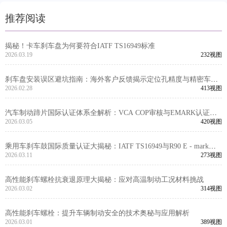
推荐阅读
揭秘！卡车刹车盘为何要符合IATF TS16949标准
2026.03.19
232视图
刹车盘安装误区避坑指南：海外客户反馈揭示定位孔精度与精密车削
的关键影响
2026.02.28
413视图
汽车制动蹄片国际认证体系全解析：VCA COP审核与EMARK认证技
术要求
2026.03.05
420视图
乘用车刹车鼓国际质量认证大揭秘：IATF TS16949与R90 E - mark标
准全解读
2026.03.11
273视图
高性能刹车螺栓抗衰退原理大揭秘：应对高温制动工况材料挑战
2026.03.02
314视图
高性能刹车螺栓：提升车辆制动安全的技术奥秘与应用解析
2026.03.01
389视图