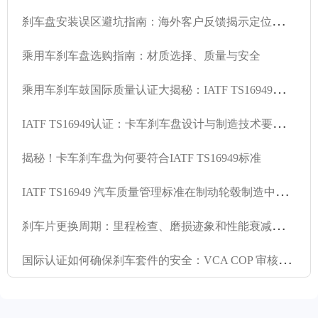
刹
车盘安装误区避坑指南：海外客户反馈揭示定位孔精度与精密车削的关键影响
乘用车刹车盘选购指南：材质选择、质量与安全
乘
用车刹车鼓国际质量认证大揭秘：IATF TS16949与R90 E - mark标准全解读
I
ATF TS16949认证：卡车刹车盘设计与制造技术要求深度剖析
揭秘！卡车刹车盘为何要符合IATF TS16949标准
I
ATF TS16949 汽车质量管理标准在制动轮毂制造中的关键作用
刹
车片更换周期：里程检查、磨损迹象和性能衰减（实用检查清单）
国
际认证如何确保刹车套件的安全：VCA COP 审核和 EMARK 认证的全面分析