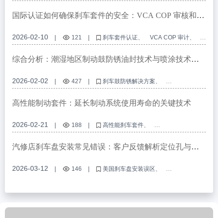
刹车盘材料
刹车盘防锈
刹车盘认证
国际认证如何确保刹车套件的安全：VCA COP 审核和
EMARK 认证的全面分析
2026-02-10
|
121
|
刹车套件认证
VCA COP 审计
EMARK certification
制动安全标准
汽车零部件合规性
综合分析：潮湿地区制动鼓防锈油封技术与喷涂技术的
比较
2026-02-02
|
427
|
刹车鼓防锈解决方案
潮湿地区的制动鼓保护
商用车辆制动系统的防腐蚀技术
油封防锈技术
喷涂防锈工艺
高性能制动套件：延长制动系统使用寿命的关键技术
2026-02-21
|
188
|
高性能刹车套件
制动系统使用寿命
制动衰减阻力
IATF 16949认证的制动部件
R90 E-mark 制动套件
汽修店刹车盘安装常见错误：客户反馈解析定位孔与车
削工艺
2026-03-12
|
146
|
美国刹车盘安装误区
定位孔精度
车削加工工艺
DOT认证刹车盘
美国汽修店刹车盘