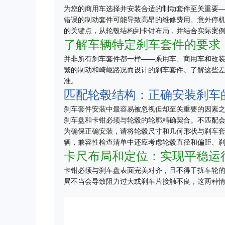
为您的商用车选择并安装合适的制动套件至关重要
错误的制动套件可能导致高昂的维修费用、意外停
的关键点，从轮毂结构到卡钳布局，并结合实际案
了解车辆特定刹车套件的要求
并非所有刹车套件都一样——乘用车、商用车和改
繁的制动和崎岖路况而设计的刹车套件。了解这些
准。
匹配轮毂结构：正确安装刹车
刹车套件安装中最容易被忽视但却至关重要的因素
刹车盘和卡钳必须与轮毂的轮廓精确契合。不匹配
为确保正确安装，请将轮毂尺寸和几何形状与刹车
辆，兼容性检查清单中还应考虑轮毂直径和偏距、
卡尺布局和定位：实现平稳运
卡钳必须与刹车盘表面完美对齐，且不得干扰车轮
局不当会导致阻力过大或刹车片接触不良，这两种