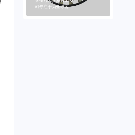
莱州冠晫贸易有限公
易
司专注于为全球客户
提供高品质刹车产
品。现隆重推出的
ABS齿圈套件，产地
为中国山东。该产品
经过车削、磨削等精
细机械加工，颜色丰
富，有灰色、黑色、
金属色、金色。材质
选用钢和粉末冶金，
质量可靠，且通过了
IATF TS16949和R90 E
- mark认证。产品具备
高性能、抗衰退、长
寿命的特点，环保友
好，还有多种类型供
客户选择。运输包装
方式多样，包括箱、
纸箱、托盘、散装
等，防锈措施有涂
油、喷漆、涂层。公