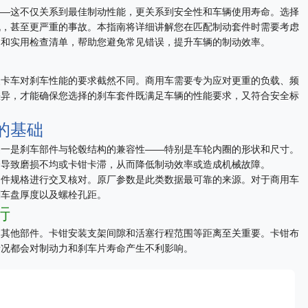
——这不仅关系到最佳制动性能，更关系到安全性和车辆使用寿命。选择
机，甚至更严重的事故。本指南将详细讲解您在匹配制动套件时需要考虑
例和实用检查清单，帮助您避免常见错误，提升车辆的制动效率。
装卡车对刹车性能的要求截然不同。商用车需要专为应对更重的负载、频
差异，才能确保您选择的刹车套件既满足车辆的性能要求，又符合安全标
的基础
之一是刹车部件与轮毂结构的兼容性——特别是车轮内圈的形状和尺寸。
会导致磨损不均或卡钳卡滞，从而降低制动效率或造成机械故障。
套件规格进行交叉核对。原厂参数是此类数据最可靠的来源。对于商用车
刹车盘厚度以及螺栓孔距。
行
的其他部件。卡钳安装支架间隙和活塞行程范围等距离至关重要。卡钳布
情况都会对制动力和刹车片寿命产生不利影响。