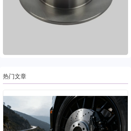
配全球99%以上车型，满足不同市场法规要求。表面
采用油封、喷涂或涂层防锈工艺，有效抵御潮湿与腐
蚀环境，延长使用寿命，适应各种气候条件。支持定
制服务，颜色可选灰色、黑色、金属色及金色，灵活
匹配客户品牌形象。我们提供试单支持、2年质保+8
万公里保证以及15-30天快速交货周期，致力于为国
际贸易客户提供高性价比、安全耐用的刹车系统整体
解决方案。
热门文章