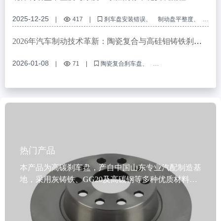
商用车辆专用
2025-12-25
|
417
|
刹车盘安装错误
制动盘平整度
制动盘厚度一致性
商用车辆制动系统
制动盘精密加工
2026年汽车制动技术革新：陶瓷复合与高硅钼铸铁刹车
盘优势解析
2026-01-08
|
71
|
陶瓷复合刹车盘
高硅钼铸铁刹车盘
新能源汽车再生制动
低粉尘刹车盘
重型卡车制动技术
热门产品
本产品为高碳刹车盘，产自中国山东专业汽配制造基
地，采用灰铸铁、GG20及高碳钢等多种优质材料，
通过IATF TS16949质量体系认证和R90 E-mark欧盟认
证，确保制动性能稳定可靠。产品经过动态平衡检测
技术处理，安装精准、运行平稳，定位孔精度高，适