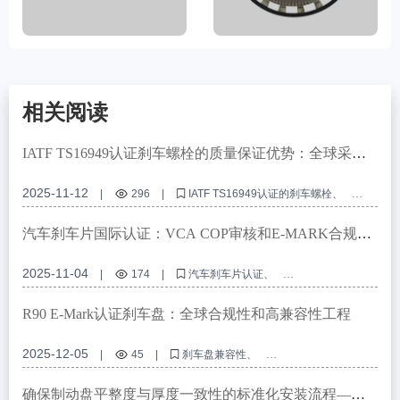
相关阅读
IATF TS16949认证刹车螺栓的质量保证优势：全球采购
必备指南
2025-11-12
|
296
|
IATF TS16949认证的刹车螺栓
汽车制动系统零部件
耐腐蚀刹车紧固件
R90 E-mark 认证
防锈包装技术
汽车刹车片国际认证：VCA COP审核和E-MARK合规性
详解
2025-11-04
|
174
|
汽车刹车片认证
VCA COP 审计要求
E-MARK认证标准
制动系统质量控制
高性能刹车片
R90 E-Mark认证刹车盘：全球合规性和高兼容性工程
2025-12-05
|
45
|
刹车盘兼容性
E-Mark认证的刹车盘
高精度定位孔
国际制动盘标准
OEM刹车盘定制
确保制动盘平整度与厚度一致性的标准化安装流程——