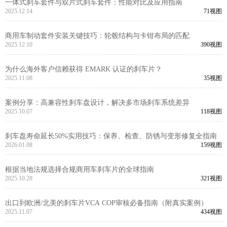
一体式刹车套件与双片式刹车套件：性能对比及应用指南
2025.12.14
71视图
商用车制动套件安装关键技巧：轮毂结构与卡钳布局的匹配
2025.12.10
390视图
为什么海外客户信赖获得 EMARK 认证的刹车片？
2025.11.08
35视图
案例分享：高兼容性刹车盘设计，解决多市场刹车系统差异
2025.10.07
118视图
刹车盘寿命延长50%实用技巧：保养、检查、防锈与变形修复全指南
2026.01.08
159视图
根据当地法规选择合规商用车刹车片的全球指南
2025.10.28
321视图
出口到欧洲/北美的刹车片VCA COP审核必备指南（附真实案例）
2025.11.07
434视图