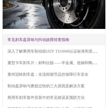
常见刹车盘异响与抖动故障排查指南
深
入了解乘用车制动鼓IATF TS16949认证标准和质量控制流程
重
型卡车刹车片：材料比较——半金属、低钢和陶瓷性能分析
莱州冠晫刹车盘：全流程细节品控保障行车安全
制动盘异响与磨损过快的三大原因及解决方案
商用车刹车套件安装中的常见错误及预防方法