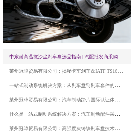
中
东耐高温抗沙尘刹车盘选品指南 | 汽配批发商采购与OEM定制
莱
州冠晫贸易有限公司：揭秘卡车刹车盘IATF TS16949认证，保障行车安全
一
站式制动系统解决方案：从刹车盘到刹车套件的协同供应价值
莱
州冠晫贸易有限公司：汽车制动蹄片国际认证体系全解析 - VCA COP审核与EMARK认证技术要求
什
么是一站式制动系统解决方案：汽车制动配件采购的系统化供给解析
莱
州冠晫贸易有限公司：高强度灰铸铁刹车盘技术优势及乘商用车应用价值