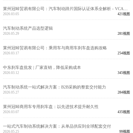
莱州冠晫贸易有限公司：汽车制动蹄片国际认证体系全解析 - VCA
COP审核与EMARK认证技术要求
2026.03.05
421视图
汽车制动系统产品选型逻辑
2026.05.29
281视图
莱州冠晫贸易有限公司：乘用车与商用车刹车盘选购攻略
2026.03.17
254视图
中东刹车盘批发 | 厂家直销，降低采购成本
2026.03.12
345视图
汽车制动系统一站式解决方案：B2B采购的整套交付能力
2026.05.27
284视图
莱州冠晫商用车专用刹车盘：以先进技术提升耐久性
2026.03.07
435视图
一站式汽车制动系统解决方案：从单品供应到全球配套交付
2026.05.25
99视图