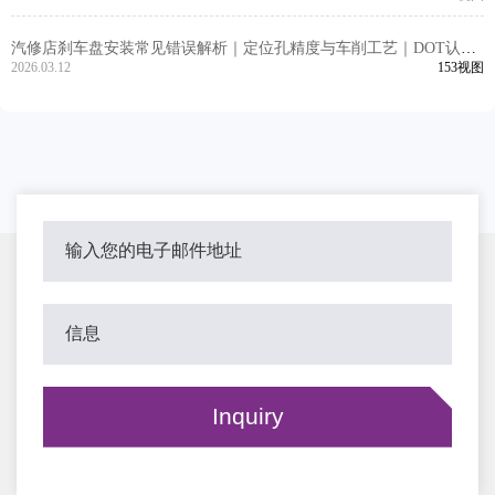
汽修店刹车盘安装常见错误解析｜定位孔精度与车削工艺｜DOT认证
刹车盘
2026.03.12
153视图