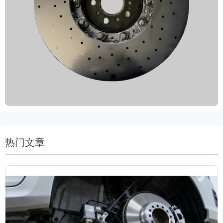
重载工况下依然可靠运行。产品通过VCA COP审核
与EMARK认证，符合IATF TS16949国际质量标准，
具备动态平衡检测、精准定位孔及多重防锈处理（油
封/涂装），有效延长使用寿命并降低维护成本。机
械加工采用精密车削与磨削工艺，保证尺寸一致性与
表面光洁度，适配多种车型需求。支持定制品牌标签
与包装方案，满足全球B2B客户多样化采购要求。交
货周期仅需15-30天。
热门文章