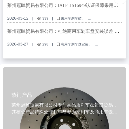
刹车盘维护
莱州冠晫贸易有限公司：IATF TS16949认证保障乘用车
刹车鼓全球市场准入
2026-03-12
|
339
|
乘用车刹车鼓
IATF TS16949认证
R90 E - mark认证
刹车鼓质量控制
刹车鼓国际市场准入
莱州冠晫贸易有限公司：杜绝商用车刹车盘安装误差-精
准定位孔设计与实操全攻略
2026-03-27
|
298
|
商用车刹车盘安装
刹车盘定位孔设计
避免安装误差
刹车盘防锈处理
制动系统维护
热门产品
莱州冠晫贸易有限公司专注高品质刹车盘进口贸易，
其核心产品特殊处理刹车盘专为乘用车及商用车设
计，采用高强度灰铸铁材料（如GG20、G3000），
经先进热处理工艺提升耐磨性与制动稳定性，确保在