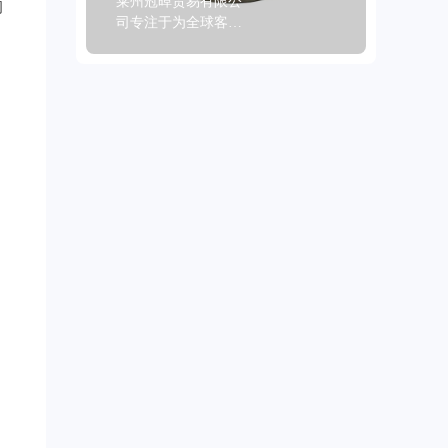
莱州冠晫贸易有限公
司
司专注于为全球客户
提供高品质刹车产
品。我们推出的商用
车刹车盘，是商用车
刹车的优质之选。这
款刹车盘专为商用车
设计，经过严格的动
态平衡检测，精准的
定位孔确保安装无
误。采用先进的防锈
处理技术，使其持久
耐用，能适应各种恶
劣环境。产品覆盖
99%的汽车车型，满
足全球市场需求。产
地为中国山东，经过
车削、磨削等精细机
械加工，颜色多样可
供选择。材质选用灰
铁、GG20等高质材
料，获得了IATF