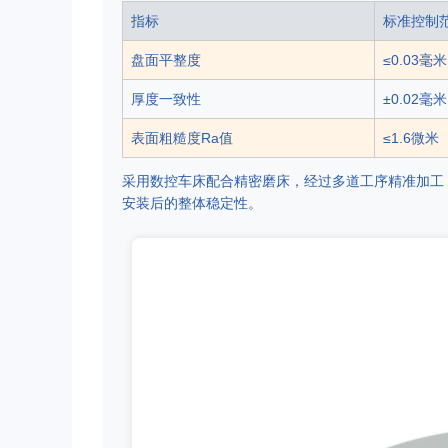
指标
标准控制
盘面平整度
≤0.03毫米
厚度一致性
±0.02毫米
表面粗糙度Ra值
≤1.6微米
采用数控车床配合精密磨床，经过多道工序精准加工
安装后的整体稳定性。