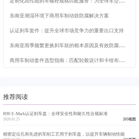
定
制化高性能刹车螺栓规格匹配服务：为全球车型提供精准的适配解决方案
东南亚潮湿环境下商用车制动鼓防腐解决方案
认证刹车套件：提升全球市场竞争力的重要出口支持
东
南亚雨季频繁更换刹车鼓的根本原因及有效防腐蚀技术指南
商
用车制动套件选型指南：匹配轮毂设计和卡钳布局以实现最佳性能
推荐阅读
R90 E-Mark认证刹车盘：全球安全性和耐久性合规标准
2026.01.25
203视图
精密定位孔和先进的车削工艺用于刹车盘，以提升车辆制动性能