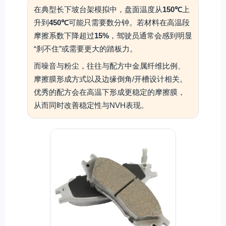
在典型长下坡台架模拟中，盘面温度从
150℃
上
升到
450℃
可能只需要数分钟。若材料在高温段
摩擦系数下降超过
15%
，驾驶员通常会感到明显
“刹不住”或需要更大的踏板力。
而噪音与粉尘，往往与配方中金属纤维比例、
摩擦膜形成方式以及边缘倒角/开槽设计相关。
优秀的配方会在高温下形成更稳定的摩擦膜，
从而同时改善稳定性与NVH表现。