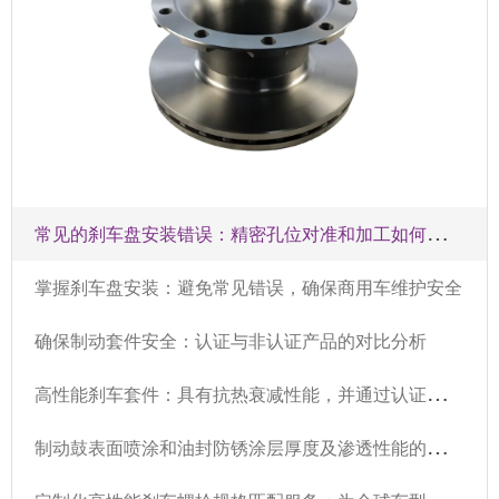
常
见的刹车盘安装错误：精密孔位对准和加工如何影响制动安全性
掌握刹车盘安装：避免常见错误，确保商用车维护安全
确保制动套件安全：认证与非认证产品的对比分析
高
性能刹车套件：具有抗热衰减性能，并通过认证，延长刹车系统使用寿命
制
动鼓表面喷涂和油封防锈涂层厚度及渗透性能的微观结构分析