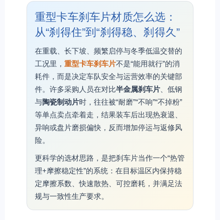
重型卡车刹车片材质怎么选：
从“刹得住”到“刹得稳、刹得久”
在重载、长下坡、频繁启停与冬季低温交替的
工况里，
重型卡车刹车片
不是“能用就行”的消
耗件，而是决定车队安全与运营效率的关键部
件。许多采购人员在对比
半金属刹车片
、低钢
与
陶瓷制动片
时，往往被“耐磨”“不响”“不掉粉”
等单点卖点牵着走，结果装车后出现热衰退、
异响或盘片磨损偏快，反而增加停运与返修风
险。
更科学的选材思路，是把刹车片当作一个“热管
理+摩擦稳定性”的系统：在目标温区内保持稳
定摩擦系数、快速散热、可控磨耗，并满足法
规与一致性生产要求。