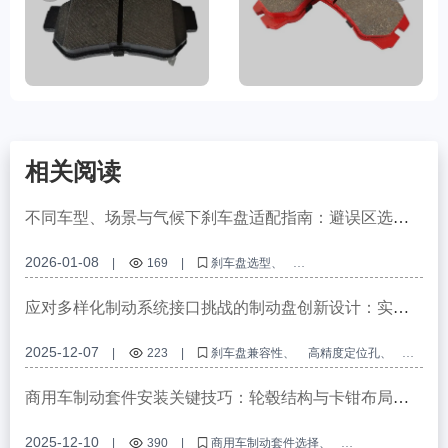
相关阅读
不同车型、场景与气候下刹车盘适配指南：避误区选最
优
2026-01-08
|
169
|
刹车盘选型
不同车型刹车盘适配
驾驶场景刹车盘选择
气候条件刹车盘适配
刹车盘选型误区
应对多样化制动系统接口挑战的制动盘创新设计：实现
99%以上全球车型兼容性的工程逻辑
2025-12-07
|
223
|
刹车盘兼容性
高精度定位孔
欧洲E-mark认证
OEM刹车盘定制
刹车系统接口兼容性设计
商用车制动套件安装关键技巧：轮毂结构与卡钳布局的
匹配
2025-12-10
|
390
|
商用车制动套件选择