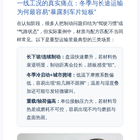
一线工况的真实痛点：冬季与长途运输
为何最容易“暴露刹车片短板”
在认知阶段，很多人把制动问题归结为“驾驶习惯”或
“气路状态”，但实际案例中，材质与配方匹配不当同
样常见。以下是重型运输里最典型的三类场景：
长下坡/连续制动：
盘温快速攀升，若材料热
衰退明显，制动距离会拉长，踏板感变“软”。
冬季冷启动+城市拥堵：
低温下摩擦系数偏
低，容易出现“前几脚不跟脚”；温差与湿度叠
加还可能引发轻微啸叫。
重载/轴荷偏高：
单位接触压力大，若材料导
热差或磨耗不可控，容易出现不均匀磨损与
盘面热斑。