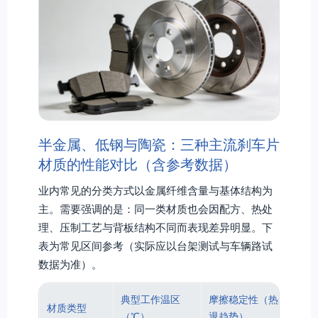
半金属、低钢与陶瓷：三种主流刹车片
材质的性能对比（含参考数据）
业内常见的分类方式以金属纤维含量与基体结构为
主。需要强调的是：同一类材质也会因配方、热处
理、压制工艺与背板结构不同而表现差异明显。下
表为常见区间参考（实际应以台架测试与车辆路试
数据为准）。
典型工作温区
摩擦稳定性（热衰
材质类型
噪
（℃）
退趋势）