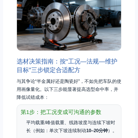
选材决策指南：按“工况—法规—维护
目标”三步锁定合适配方
与其争论“半金属好还是陶瓷好”，不如先把车队的使
用画像量化。以下三步能显著提高选型命中率，并
降低试错成本：
第1步：把工况变成可沟通的参数
平均载重/峰值载重、线路坡度与连续下坡时
长（例如：单次下坡连续制动
10–20分钟
）。