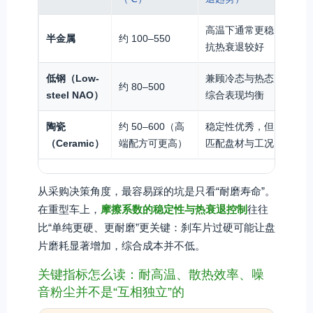
高温下通常更稳，
粉
半金属
约 100–550
抗热衰退较好
啸
低钢（Low-
兼顾冷态与热态，
噪
约 80–500
steel NAO）
综合表现均衡
粉
陶瓷
约 50–600（高
稳定性优秀，但需
低
（Ceramic）
端配方可更高）
匹配盘材与工况
表
从采购决策角度，最容易踩的坑是只看“耐磨寿命”。
在重型车上，
摩擦系数的稳定性与热衰退控制
往往
比“单纯更硬、更耐磨”更关键：刹车片过硬可能让盘
片磨耗显著增加，综合成本并不低。
关键指标怎么读：耐高温、散热效率、噪
音粉尘并不是“互相独立”的