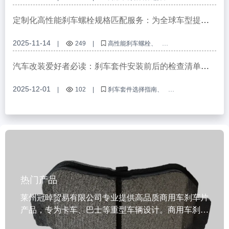
制动系统安装
枢纽结构兼容性
卡尺布局技术
刹车保养
定制化高性能刹车螺栓规格匹配服务：为全球车型提供
精准的适配解决方案
2025-11-14
|
249
|
高性能刹车螺栓
定制刹车螺栓规格
汽车制动系统配件
刹车螺栓适配方案
IATF TS16949认证
汽车改装爱好者必读：刹车套件安装前后的检查清单和
常见错误
2025-12-01
|
102
|
刹车套件选择指南
刹车套件兼容性判断
刹车套件安装检查清单
ABS环套件使用教程
汽车改装刹车系统
热门产品
莱州冠晫贸易有限公司专业提供高品质商用车刹车片
产品，专为卡车、巴士等重型车辆设计。商用车刹车
片采用半金属、低钢、陶瓷及无铜陶瓷等多种先进材