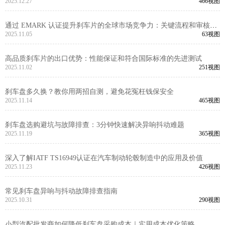
2025.12.27
466视图
通过 EMARK 认证提升刹车片的全球市场竞争力：关键流程和审核洞
察
2025.11.05
63视图
高品质刹车片的出口优势：性能保证和符合国际标准的先进测试
2025.11.02
251视图
刹车盘多久换？教你用两招自测，避免花冤枉钱保安全
2025.11.14
465视图
刹车盘选购避坑与故障排查：3分钟快速解决异响抖动难题
2025.11.19
365视图
深入了解IATF TS16949认证在汽车制动轮毂制造中的应用及价值
2025.11.23
426视图
常见刹车盘异响与抖动故障排查指南
2025.10.31
290视图
小型汽配批发商如何降低刹车盘采购成本｜实用成本优化策略