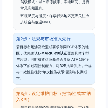
驾驶模式：城市启停频率、车速区间、是否
常见高频重刹。
环境温度与湿度：冬季低温地区更应关注冷
态咬合与低温NVH。
第2步：法规与市场准入先行
若目标市场涉及欧盟或要求等同ECE体系的地
区，优先确认
E-MARK R90认证
覆盖具体车型
与片型；同时核查供应商是否具备IATF 16949
体系下的过程控制能力。对B2B批量供货，合规
与一致性往往比“单次性能极限”更影响长期成
本。
第3步：设定维护目标（把“隐性成本”纳
入KPI）
若目标是降低轮端清洁与保养频次，可优先