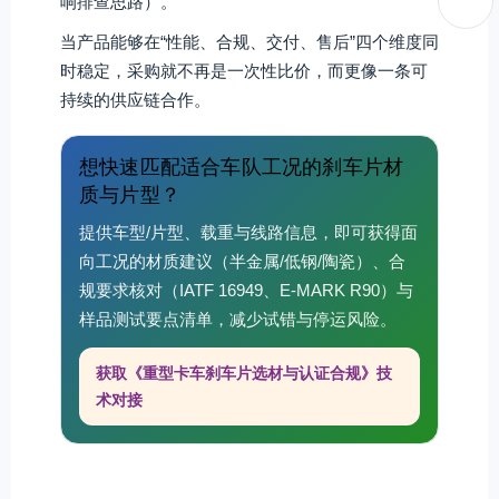
响排查思路）。
当产品能够在“性能、合规、交付、售后”四个维度同
时稳定，采购就不再是一次性比价，而更像一条可
持续的供应链合作。
想快速匹配适合车队工况的刹车片材
质与片型？
提供车型/片型、载重与线路信息，即可获得面
向工况的材质建议（半金属/低钢/陶瓷）、合
规要求核对（IATF 16949、E-MARK R90）与
样品测试要点清单，减少试错与停运风险。
获取《重型卡车刹车片选材与认证合规》技
术对接