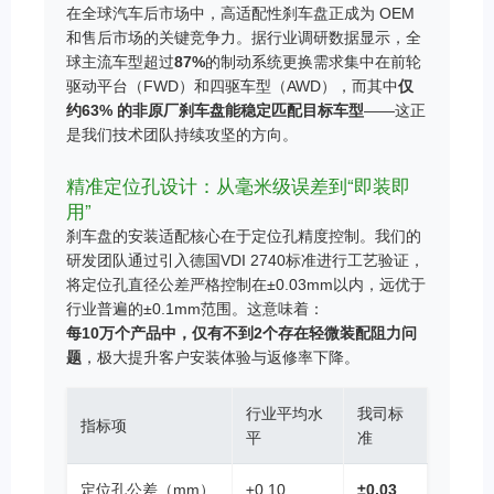
在全球汽车后市场中，高适配性刹车盘正成为 OEM
和售后市场的关键竞争力。据行业调研数据显示，全
球主流车型超过
87%
的制动系统更换需求集中在前轮
驱动平台（FWD）和四驱车型（AWD），而其中
仅
约63% 的非原厂刹车盘能稳定匹配目标车型
——这正
是我们技术团队持续攻坚的方向。
精准定位孔设计：从毫米级误差到“即装即
用”
刹车盘的安装适配核心在于定位孔精度控制。我们的
研发团队通过引入德国VDI 2740标准进行工艺验证，
将定位孔直径公差严格控制在±0.03mm以内，远优于
行业普遍的±0.1mm范围。这意味着：
每10万个产品中，仅有不到2个存在轻微装配阻力问
题
，极大提升客户安装体验与返修率下降。
行业平均水
我司标
指标项
平
准
定位孔公差（mm）
±0.10
±0.03