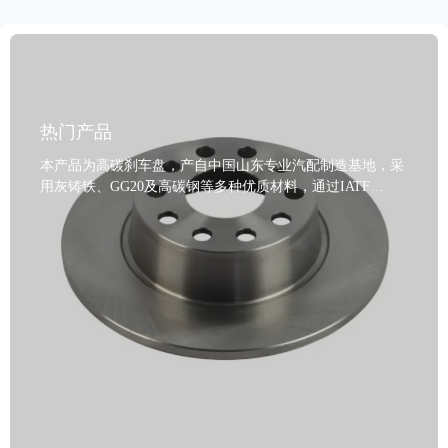
热门产品
本产品为高碳刹车盘，产自中国山东专业汽配制造基地，采
用灰铸铁、GG20及高碳钢等多种优质材料，通过IATF
TS16949质量体系认证和R90 E-mark欧盟认证，确保制动性
能稳定可靠。产品经过动态平衡检测技术处理，安装精准、
运行平稳，定位孔精度高，适配全球99%以上车型，满足不
同市场法规要求。表面采用油封、喷涂或涂层防锈工艺，有
效抵御潮湿与腐蚀环境，延长使用寿命，适应各种气候条
件。支持定制服务，颜色可选灰色、黑色、金属色及金色，
灵活匹配客户品牌形象。我们提供试单支持、2年质保+8万
公里保证以及15-30天快速交货周期，致力于为国际贸易客
户提供高性价比、安全耐用的刹车系统整体解决方案。