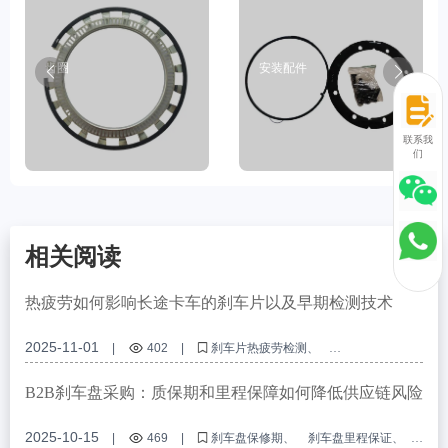
齿圈
安装配件
联系我
们
相关阅读
热疲劳如何影响长途卡车的刹车片以及早期检测技术
2025-11-01
|
402
|
刹车片热疲劳检测
刹车片更换间隔
卡车制动距离优化
长途车辆安全
刹车磨损指示器识别
B2B刹车盘采购：质保期和里程保障如何降低供应链风险
2025-10-15
|
469
|
刹车盘保修期
刹车盘里程保证