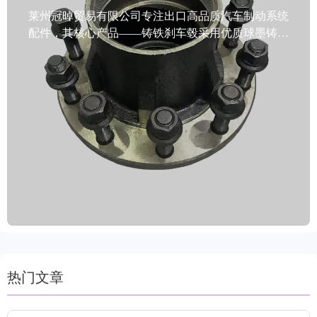
莱州冠晫贸易有限公司专注出口高品质汽车制动系统
配件，其核心产品——铸铁刹车毂采用优质球墨铸铁
精密铸造，具备卓越的高温抗性和高效散热性能，显
著提升制动稳定性与行车安全。产品通过油浸、喷涂
或涂层等多重防锈工艺处理，可在潮湿、盐雾等恶劣
环境中长期使用不生锈、不变形，延长使用寿命。符
合IATF TS16949质量管理体系及R90 E-mark国际认证
标准，满足欧美、亚太等多个国家和地区法规要求。
支持小批量试单和个性化标签包装方案，提供两年质
保服务，是商用车与乘用车客户的可靠选择。
热门文章