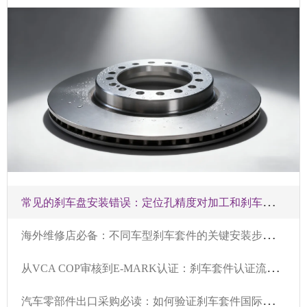
常
见的刹车盘安装错误：定位孔精度对加工和刹车安全性的影响
海
外维修店必备：不同车型刹车套件的关键安装步骤和检查清单
从
VCA COP审核到E-MARK认证：刹车套件认证流程综合指南
汽
车零部件出口采购必读：如何验证刹车套件国际认证证书的真伪