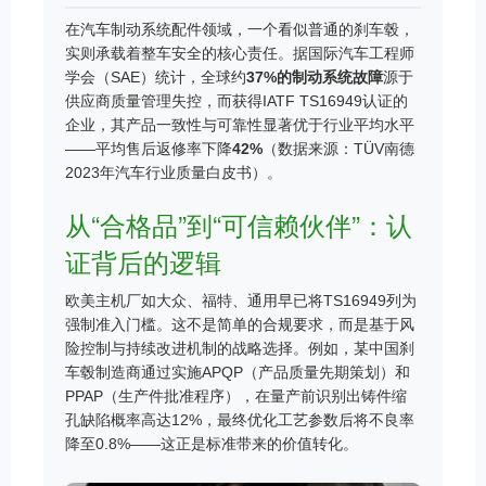
在汽车制动系统配件领域，一个看似普通的刹车毂，
实则承载着整车安全的核心责任。据国际汽车工程师
学会（SAE）统计，全球约
37%的制动系统故障
源于
供应商质量管理失控，而获得IATF TS16949认证的
企业，其产品一致性与可靠性显著优于行业平均水平
——平均售后返修率下降
42%
（数据来源：TÜV南德
2023年汽车行业质量白皮书）。
从“合格品”到“可信赖伙伴”：认
证背后的逻辑
欧美主机厂如大众、福特、通用早已将TS16949列为
强制准入门槛。这不是简单的合规要求，而是基于风
险控制与持续改进机制的战略选择。例如，某中国刹
车毂制造商通过实施APQP（产品质量先期策划）和
PPAP（生产件批准程序），在量产前识别出铸件缩
孔缺陷概率高达12%，最终优化工艺参数后将不良率
降至
0.8%
——这正是标准带来的价值转化。