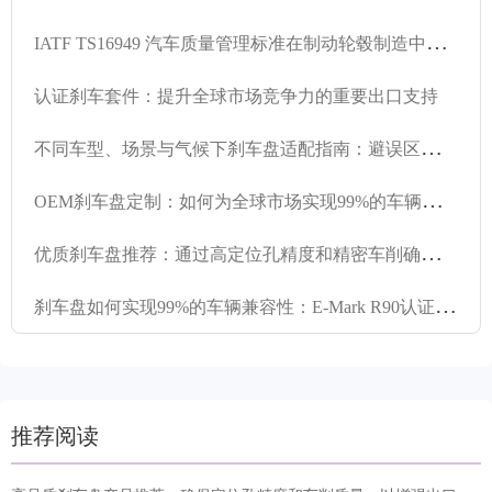
I
ATF TS16949 汽车质量管理标准在制动轮毂制造中的关键作用
认证刹车套件：提升全球市场竞争力的重要出口支持
不
同车型、场景与气候下刹车盘适配指南：避误区选最优
O
EM刹车盘定制：如何为全球市场实现99%的车辆兼容性
优
质刹车盘推荐：通过高定位孔精度和精密车削确保卓越性能
刹
车盘如何实现99%的车辆兼容性：E-Mark R90认证及精密设计详解
推荐阅读