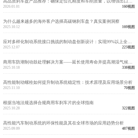
高品质刹车盘产品推荐：确保定位孔精度和车削质量，以增强出口市
场竞争力
2026.01.01
160视图
为什么越来越多的海外客户选择高碳钢刹车盘？真实案例洞察
2025.10.12
169视图
应对多样化制动系统接口挑战的制动盘创新设计：实现99%以上全球
车型兼容性的工程逻辑
2025.12.07
223视图
商用车防潮制动鼓处理解决方案——延长使用寿命并提高潮湿气候下
的安全性
2025.10.18
338视图
高性能制动螺栓如何提升制动系统稳定性：技术原理及应用场景分析
2025.11.10
70视图
根据当地法规选择合规商用车刹车片的全球指南
2025.10.28
322视图
高性能汽车制动系统的环保性能及其在全球市场的应用趋势分析
2025.09.09
487视图