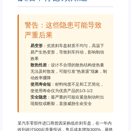
警告：这些隐患可能导致
严重后果
易变形
：劣质刹车盘材质不均匀，高温下
易产生热变形，导致刹车抖动，影响制动
效果
散热性差
：设计不合理的散热结构使热量
无法及时散发，可能引发"热衰退"现象，制
动效率骤降
使用寿命短
：材料纯度不足和工艺简化，
使使用寿命仅为优质产品的1/3-1/2
安全隐患
：最严重的可能在紧急制动时出
现裂纹或断裂，直接威胁生命安全
某汽车零部件进口商曾因采购低价刹车盘，在一年内
收到超过500起质量投诉，售后成本增加300%，最终