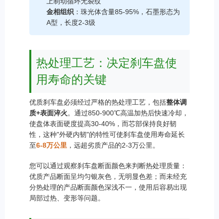
上制动循环无裂纹
金相组织
：珠光体含量85-95%，石墨形态为
A型，长度2-3级
热处理工艺：决定刹车盘使
用寿命的关键
优质刹车盘必须经过严格的热处理工艺，包括
整体调
质+表面淬火
。通过850-900℃高温加热后快速冷却，
使盘体表面硬度提高30-40%，而芯部保持良好韧
性，这种"外硬内韧"的特性可使刹车盘使用寿命延长
至
6-8万公里
，远超劣质产品的2-3万公里。
您可以通过观察刹车盘断面颜色来判断热处理质量：
优质产品断面呈均匀银灰色，无明显色差；而未经充
分热处理的产品断面颜色深浅不一，使用后容易出现
局部过热、变形等问题。