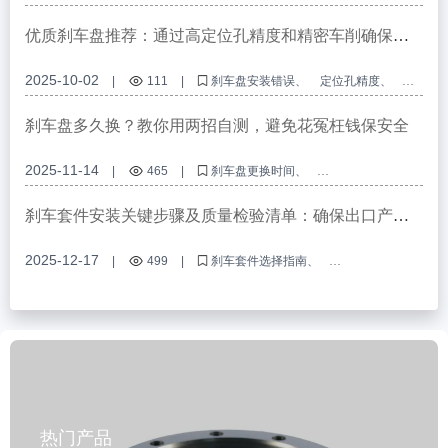
乘用车制动盘选择指南
B2B刹车盘采购
刹车盘防锈处理
优质刹车盘推荐：通过高定位孔精度和精密车削确保卓
越性能
2025-10-02
|
111
|
刹车盘安装错误
定位孔精度
精密车削加工
刹车盘平整度
商用车刹车盘
刹车盘多久换？教你用两招自测，避免花冤枉钱保安全
2025-11-14
|
465
|
刹车盘更换时间
刹车盘磨损自测
刹车盘厚度测量
家用车刹车盘检查
游标卡尺刹车盘检测
刹车套件安装关键步骤及质量检验清单：确保出口产品
售后无忧
2025-12-17
|
499
|
刹车套件选择指南
刹车套件兼容性判断
刹车套件安装步骤
ABS环形齿轮套件使用技巧
制动系统维护要点
热门产品