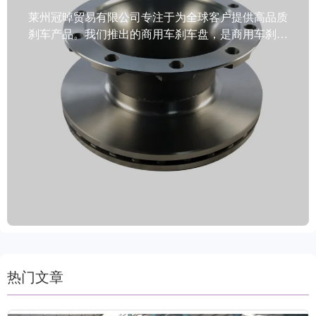
莱州冠晫贸易有限公司专注于为全球客户提供高品质
刹车产品。我们推出的商用车刹车盘，是商用车刹车
的优质之选。这款刹车盘专为商用车设计，经过严格
的动态平衡检测，精准的定位孔确保安装无误。采用
先进的防锈处理技术，使其持久耐用，能适应各种恶
劣环境。产品覆盖99%的汽车车型，满足全球市场需
求。产地为中国山东，经过车削、磨削等精细机械加
工，颜色多样可供选择。材质选用灰铁、GG20等高
质材料，获得了IATF TS16949、R90 E-mark等国际认
证。包装运输方式多样，还提供油浸、涂层等防锈方
法。公司秉持客户至上原则，接受试单，提供2年质
保和6万公里保障，售后无忧。
热门文章