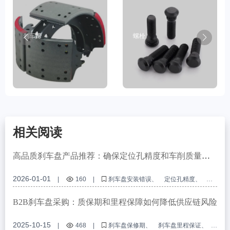
刹车蹄
螺栓
相关阅读
高品质刹车盘产品推荐：确保定位孔精度和车削质量，
以增强出口市场竞争力
2026-01-01
|
160
|
刹车盘安装错误
定位孔精度
车削加工
商用车刹车盘
刹车盘安装技巧
B2B刹车盘采购：质保期和里程保障如何降低供应链风险
2025-10-15
|
468
|
刹车盘保修期
刹车盘里程保证