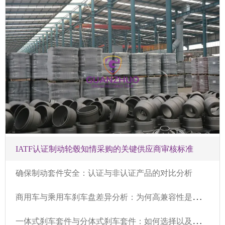
IATF认证制动轮毂知情采购的关键供应商审核标准
确保制动套件安全：认证与非认证产品的对比分析
商
用车与乘用车刹车盘差异分析：为何高兼容性是出口关键
一
体式刹车套件与分体式刹车套件：如何选择以及不同车型适用场景