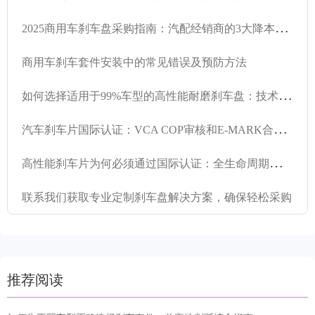
2
025商用车刹车盘采购指南：汽配经销商的3大降本技巧
商用车刹车套件安装中的常见错误及预防方法
如
何选择适用于99%车型的高性能耐磨刹车盘：技术分析与选型指南
汽
车刹车片国际认证：VCA COP审核和E-MARK合规性详解
高
性能刹车片为何必须通过国际认证：全生命周期质量控制指南
联系我们获取专业定制刹车盘解决方案，确保轻松采购
推荐阅读