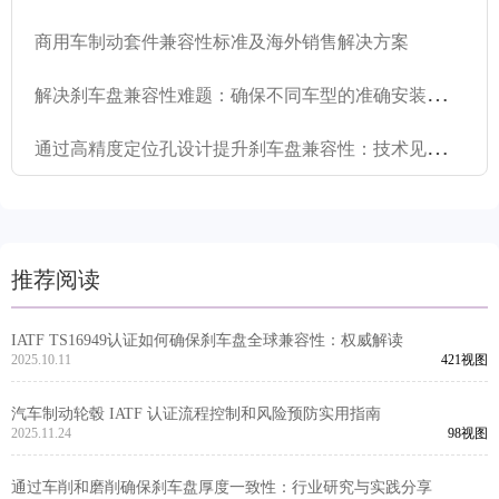
商用车制动套件兼容性标准及海外销售解决方案
解
决刹车盘兼容性难题：确保不同车型的准确安装和稳定性能
通
过高精度定位孔设计提升刹车盘兼容性：技术见解与应用指南
推荐阅读
IATF TS16949认证如何确保刹车盘全球兼容性：权威解读
2025.10.11
421视图
汽车制动轮毂 IATF 认证流程控制和风险预防实用指南
2025.11.24
98视图
通过车削和磨削确保刹车盘厚度一致性：行业研究与实践分享