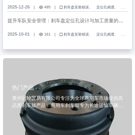
2025-12-26
|
495
|
刹车盘安装错误
定位孔精度
车削加工工艺
商用车刹车盘
braking safety
提升车队安全管理：刹车盘定位孔设计与加工质量的实
用解决方案
2025-10-01
|
161
|
刹车盘安装错误
定位孔精度
车削加工工艺
商用车刹车盘
制动系统安全
热门产品
莱州冠晫贸易有限公司专注为全球商用车市场提供高
品质刹车鼓产品。商用车刹车鼓专为长途运输车辆设
计，采用优质灰铸铁材质（如GG20、G3000），具
备卓越的高热耐受性和快速散热性能，有效降低制动
热衰减风险，保障行车安全。每件产品均通过VCA
COP审核和EMARK认证，并符合IATF TS16949质量