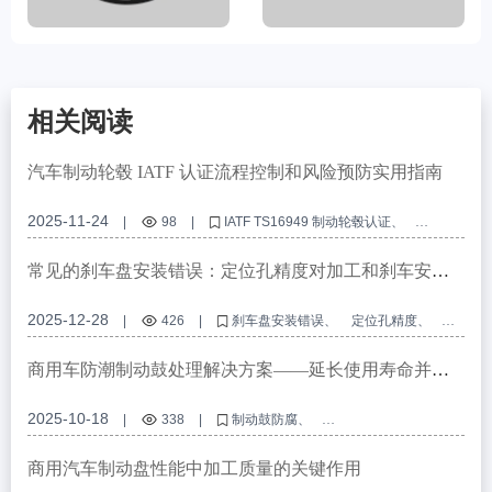
相关阅读
汽车制动轮毂 IATF 认证流程控制和风险预防实用指南
2025-11-24
|
98
|
IATF TS16949 制动轮毂认证
汽车制动轮毂质量控制
汽车零部件供应商审核清单
制动轮毂制造中的风险预防
汽车供应链的持续改进
常见的刹车盘安装错误：定位孔精度对加工和刹车安全
性的影响
2025-12-28
|
426
|
刹车盘安装错误
定位孔精度
刹车盘加工
刹车安全
商用车制动系统
商用车防潮制动鼓处理解决方案——延长使用寿命并提
高潮湿气候下的安全性
2025-10-18
|
338
|
制动鼓防腐
商用车制动系统维护
制动鼓防锈涂层
防潮表面处理
制动鼓表面防护技术
商用汽车制动盘性能中加工质量的关键作用