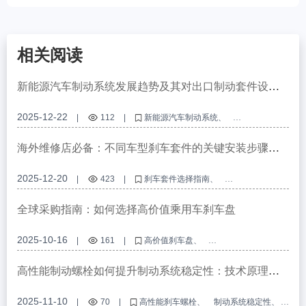
相关阅读
新能源汽车制动系统发展趋势及其对出口制动套件设计
的影响
2025-12-22
|
112
|
新能源汽车制动系统
刹车套件兼容性
刹车套件安装指南
ABS齿圈套件
电动汽车制动材料
海外维修店必备：不同车型刹车套件的关键安装步骤和
检查清单
2025-12-20
|
423
|
刹车套件选择指南
兼容性判断方法
刹车套件安装步骤
维修店刹车知识
制动系统检查清单
全球采购指南：如何选择高价值乘用车刹车盘
2025-10-16
|
161
|
高价值刹车盘
乘用车制动盘的选择
多层防腐保护
刹车盘保修
汽车零部件的供应链效率
高性能制动螺栓如何提升制动系统稳定性：技术原理及
应用场景分析
2025-11-10
|
70
|
高性能刹车螺栓
制动系统稳定性