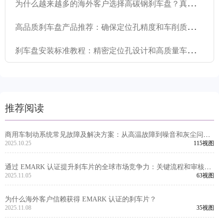
为
什么越来越多的海外客户选择高碳钢刹车盘？真实案例洞察
高
品质刹车盘产品推荐：确保定位孔精度和车削质量，以增强出口市场竞争力
刹
车盘安装标准教程：精密定位孔设计和高质量车削工艺
推荐阅读
商用车制动系统常见故障及解决方案：从高温故障到噪音和灰尘问题
的完整指南
2025.10.25
115视图
通过 EMARK 认证提升刹车片的全球市场竞争力：关键流程和审核洞
察
2025.11.05
63视图
为什么海外客户信赖获得 EMARK 认证的刹车片？
2025.11.08
35视图