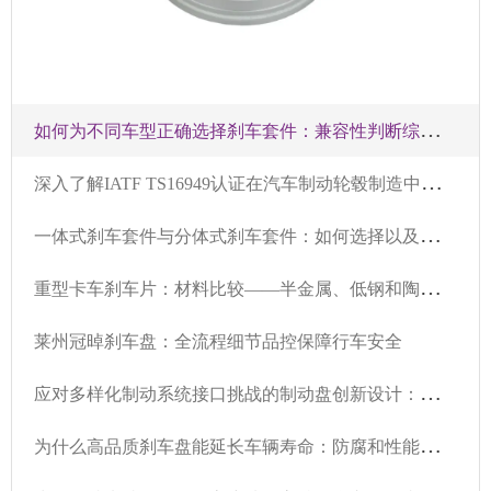
如
何为不同车型正确选择刹车套件：兼容性判断综合指南
深
入了解IATF TS16949认证在汽车制动轮毂制造中的应用及价值
一
体式刹车套件与分体式刹车套件：如何选择以及不同车型适用场景
重
型卡车刹车片：材料比较——半金属、低钢和陶瓷性能分析
莱州冠晫刹车盘：全流程细节品控保障行车安全
应
对多样化制动系统接口挑战的制动盘创新设计：实现99%以上全球车型兼容性的工程逻辑
为
什么高品质刹车盘能延长车辆寿命：防腐和性能优势技术指南