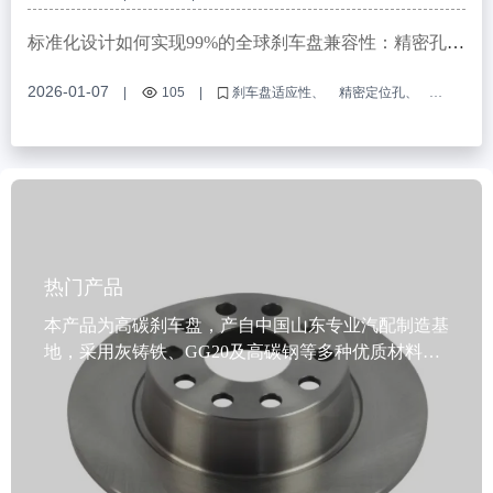
刹车螺栓技术原理
汽车制动配件
防褪色螺栓
标准化设计如何实现99%的全球刹车盘兼容性：精密孔径
公差和接口兼容性详解
2026-01-07
|
105
|
刹车盘适应性
精密定位孔
欧洲E-mark认证
制动系统接口兼容性
OEM刹车盘定制
热门产品
本产品为高碳刹车盘，产自中国山东专业汽配制造基
地，采用灰铸铁、GG20及高碳钢等多种优质材料，
通过IATF TS16949质量体系认证和R90 E-mark欧盟认
证，确保制动性能稳定可靠。产品经过动态平衡检测
技术处理，安装精准、运行平稳，定位孔精度高，适
配全球99%以上车型，满足不同市场法规要求。表面
采用油封、喷涂或涂层防锈工艺，有效抵御潮湿与腐