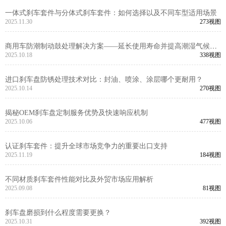
一体式刹车套件与分体式刹车套件：如何选择以及不同车型适用场景
2025.11.30
273视图
商用车防潮制动鼓处理解决方案——延长使用寿命并提高潮湿气候下
的安全性
2025.10.18
338视图
进口刹车盘防锈处理技术对比：封油、喷涂、涂层哪个更耐用？
2025.10.14
270视图
揭秘OEM刹车盘定制服务优势及快速响应机制
2025.10.06
477视图
认证刹车套件：提升全球市场竞争力的重要出口支持
2025.11.19
184视图
不同材质刹车套件性能对比及外贸市场应用解析
2025.09.08
81视图
刹车盘磨损到什么程度需要更换？
2025.10.31
392视图