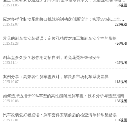
通过 EMARK 认证提升刹车片的全球市场竞争力：关键流程和审核洞
察
2025.11.05
63视图
应对多样化制动系统接口挑战的制动盘创新设计：实现99%以上全球
车型兼容性的工程逻辑
2025.12.07
223视图
常见的刹车盘安装错误：定位孔精度对加工和刹车安全性的影响
2025.12.28
426视图
刹车盘多久换？教你用两招自测，避免花冤枉钱保安全
2025.11.14
465视图
案例分享：高兼容性刹车盘设计，解决多市场刹车系统差异
2025.10.07
118视图
如何选择适用于99%车型的高性能耐磨刹车盘：技术分析与选型指南
2025.10.08
188视图
汽车改装爱好者必读：刹车套件安装前后的检查清单和常见错误
2025.12.01
101视图