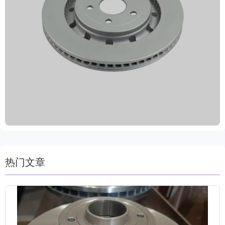
足全球市场多样化需求。产品采用优质灰铁、GG20
及高碳钢等高标准材料，结合先进机械加工技术与动
态平衡检测，确保制动性能精准稳定。表面经多重防
锈涂层处理，大幅提升抗腐蚀能力与使用寿命，保障
驾驶安全。严格执行IATF TS16949和R90 E-mark认
证，品质可靠，获得VCA COP国际质量审核认可。
莱州冠晫致力于为全球客户提供安全、高效、耐用的
刹车系统配件，支持定制标签与批量包装，提供两年
质保及80000公里保障，配备专业技术支持和完善售
后服务体系，确保客户采购及使用无忧。
热门文章