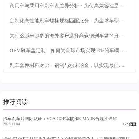
商
用车与乘用车刹车盘差异分析：为何高兼容性是出口关键
定
制化高性能刹车螺栓规格匹配服务：为全球车型提供精准的适配解决方案
为
什么越来越多的海外客户选择高碳钢刹车盘？真实案例洞察
O
EM刹车盘定制：如何为全球市场实现99%的车辆兼容性
刹
车套件材料对比：钢制与粉末冶金，以实现最佳车辆兼容性
推荐阅读
汽车刹车片国际认证：VCA COP审核和E-MARK合规性详解
2025.11.04
175视图