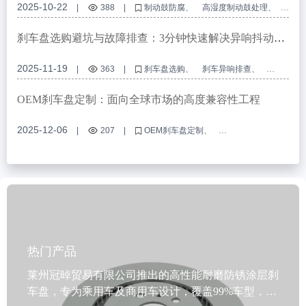
2025-10-22
|
388
|
制动鼓防腐
高湿度制动鼓处理
商用车刹车腐蚀预防
油封与涂层制动保护
中东制动鼓解决方案
刹车盘选购避坑与故障排查：3分钟快速解决异响抖动难
题
2025-11-19
|
363
|
刹车盘选购
刹车异响排查
刹车抖动解决
刹车盘材质
刹车盘车型适配
OEM刹车盘定制：面向全球市场的高度兼容性工程
2025-12-06
|
207
|
OEM刹车盘定制
高兼容性刹车盘
E-mark认证的制动部件
制动盘接口设计
动态平衡测试
热门产品
莱州冠晫贸易有限公司推出的高性能耐磨防锈涂层刹
车盘，专为乘用车及商用车设计，覆盖99%车型，满