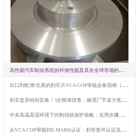
高
性能汽车制动系统的环保性能及其在全球市场的应用趋势分析
出
口到欧洲/北美的刹车片VCA COP审核必备指南（附真实案例）
刹
车盘异响别盲换！3步精准排查，修理厂节省大笔成本
中
东高温高湿环境下的制动鼓保护策略：实用步骤和建议
从
VCA COP审核到E-MARK认证：刹车套件认证流程综合指南