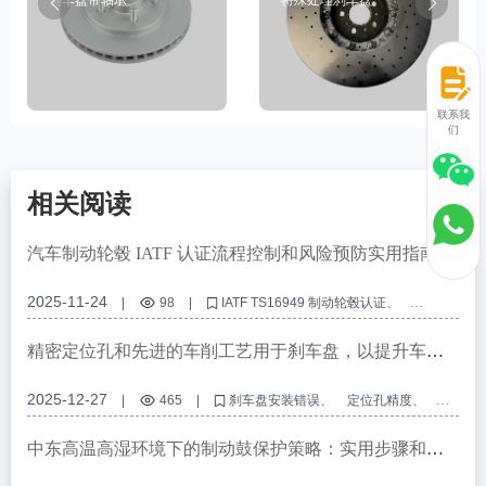
联系我
们
相关阅读
汽车制动轮毂 IATF 认证流程控制和风险预防实用指南
2025-11-24
|
98
|
IATF TS16949 制动轮毂认证
汽车制动轮毂质量控制
汽车零部件供应商审核清单
制动轮毂制造中的风险预防
汽车供应链的持续改进
精密定位孔和先进的车削工艺用于刹车盘，以提升车辆
制动性能
2025-12-27
|
465
|
刹车盘安装错误
定位孔精度
车削加工
商用车刹车盘
增强的制动性能
中东高温高湿环境下的制动鼓保护策略：实用步骤和建
议