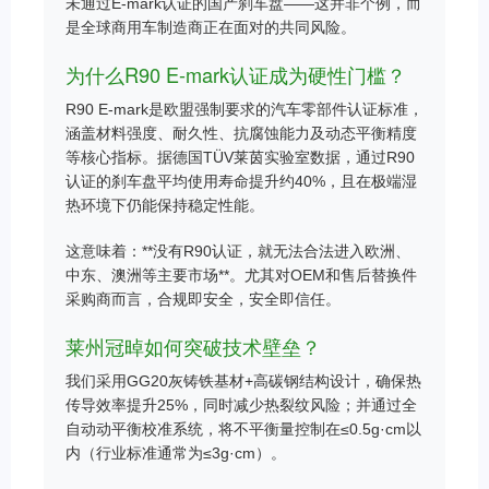
未通过E-mark认证的国产刹车盘——这并非个例，而
是全球商用车制造商正在面对的共同风险。
为什么R90 E-mark认证成为硬性门槛？
R90 E-mark是欧盟强制要求的汽车零部件认证标准，
涵盖材料强度、耐久性、抗腐蚀能力及动态平衡精度
等核心指标。据德国TÜV莱茵实验室数据，通过R90
认证的刹车盘平均使用寿命提升约40%，且在极端湿
热环境下仍能保持稳定性能。
这意味着：**没有R90认证，就无法合法进入欧洲、
中东、澳洲等主要市场**。尤其对OEM和售后替换件
采购商而言，合规即安全，安全即信任。
莱州冠晫如何突破技术壁垒？
我们采用GG20灰铸铁基材+高碳钢结构设计，确保热
传导效率提升25%，同时减少热裂纹风险；并通过全
自动动平衡校准系统，将不平衡量控制在≤0.5g·cm以
内（行业标准通常为≤3g·cm）。