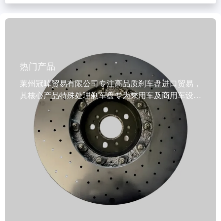
热门产品
莱州冠晫贸易有限公司专注高品质刹车盘进口贸易，
其核心产品特殊处理刹车盘专为乘用车及商用车设
计，采用高强度灰铸铁材料（如GG20、G3000），
经先进热处理工艺提升耐磨性与制动稳定性，确保在
重载工况下依然可靠运行。产品通过VCA COP审核
与EMARK认证，符合IATF TS16949国际质量标准，
具备动态平衡检测、精准定位孔及多重防锈处理（油
封/涂装），有效延长使用寿命并降低维护成本。机
械加工采用精密车削与磨削工艺，保证尺寸一致性与
表面光洁度，适配多种车型需求。支持定制品牌标签
与包装方案，满足全球B2B客户多样化采购要求。交
货周期仅需15-30天。