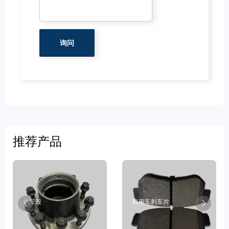
推荐产品
刹车毂
商用车刹车片