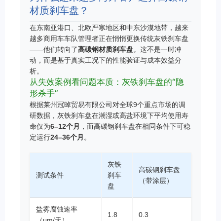
材质刹车盘？
在东南亚港口、北欧严寒地区和中东沙漠地带，越来
越多商用车车队管理者正在悄悄更换传统灰铁刹车盘
——他们转向了
高碳钢材质刹车盘
。这不是一时冲
动，而是基于真实工况下的性能验证与成本效益分
析。
从失效案例看问题本质：灰铁刹车盘的“隐
形杀手”
根据莱州冠晫贸易有限公司对全球9个重点市场的调
研数据，灰铁刹车盘在潮湿或高盐环境下平均使用寿
命仅为
6–12个月
，而高碳钢刹车盘在相同条件下可稳
定运行
24–36个月
。
灰铁
高碳钢刹车盘
测试条件
刹车
（带涂层）
盘
盐雾腐蚀速率
1.8
0.3
（μm/天）