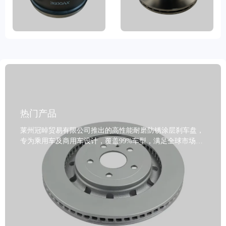
热门产品
莱州冠晫贸易有限公司推出的高性能耐磨防锈涂层刹车盘，
专为乘用车及商用车设计，覆盖99%车型，满足全球市场多
样化需求。产品采用优质灰铁、GG20及高碳钢等高标准材
料，结合先进机械加工技术与动态平衡检测，确保制动性能
精准稳定。表面经多重防锈涂层处理，大幅提升抗腐蚀能力
与使用寿命，保障驾驶安全。严格执行IATF TS16949和R90
E-mark认证，品质可靠，获得VCA COP国际质量审核认
可。莱州冠晫致力于为全球客户提供安全、高效、耐用的刹
车系统配件，支持定制标签与批量包装，提供两年质保及
80000公里保障，配备专业技术支持和完善售后服务体系，