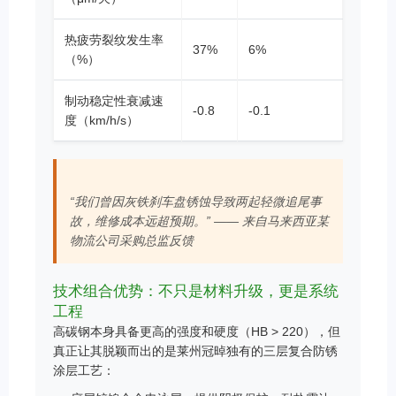
热疲劳裂纹发生率
37%
6%
（%）
制动稳定性衰减速
-0.8
-0.1
度（km/h/s）
“我们曾因灰铁刹车盘锈蚀导致两起轻微追尾事
故，维修成本远超预期。” —— 来自马来西亚某
物流公司采购总监反馈
技术组合优势：不只是材料升级，更是系统
工程
高碳钢本身具备更高的强度和硬度（HB > 220），但
真正让其脱颖而出的是莱州冠晫独有的三层复合防锈
涂层工艺：