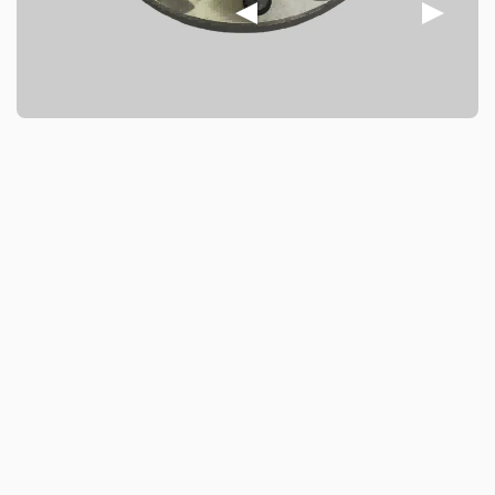
E-mark国际认证标准，满足欧美、亚太等多个国家
和地区法规要求。支持小批量试单和个性化标签包
装方案，提供两年质保服务，是商用车与乘用车客
户的可靠选择。