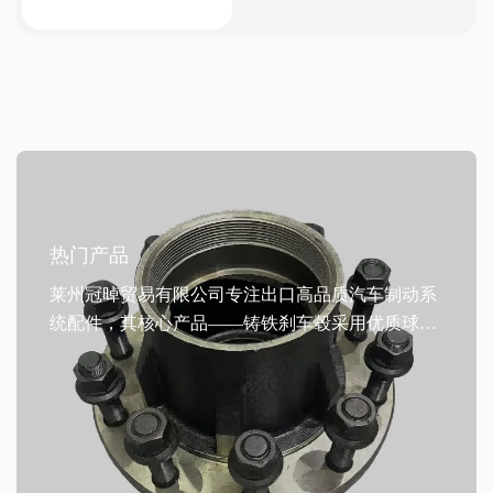
热门产品
莱州冠晫贸易有限公司专注出口高品质汽车制动系
统配件，其核心产品——铸铁刹车毂采用优质球墨
铸铁精密铸造，具备卓越的高温抗性和高效散热性
能，显著提升制动稳定性与行车安全。产品通过油
浸、喷涂或涂层等多重防锈工艺处理，可在潮湿、
盐雾等恶劣环境中长期使用不生锈、不变形，延长
使用寿命。符合IATF TS16949质量管理体系及R90