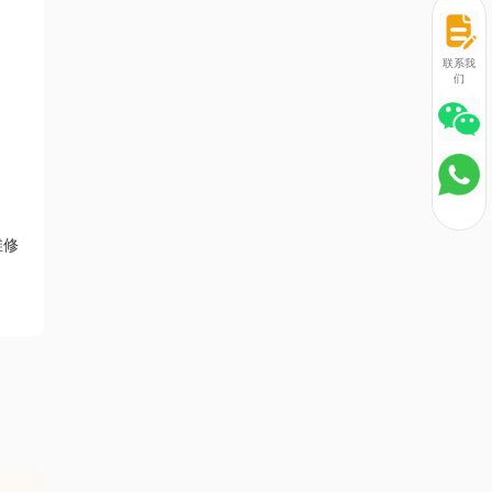
联系我
们
维修