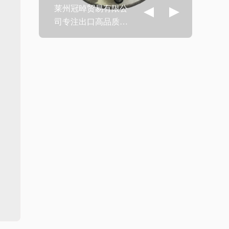
莱州冠晫贸易有限公
司专注出口高品质汽
车制动系统配件，其
核心产品——铸铁刹
车毂采用优质球墨铸
铁精密铸造，具备卓
越的高温抗性和高效
散热性能，显著提升
制动稳定性与行车安
全。产品通过油浸、
喷涂或涂层等多重防
锈工艺处理，可在潮
湿、盐雾等恶劣环境
中长期使用不生锈、
不变形，延长使用寿
命。符合IATF
TS16949质量管理体