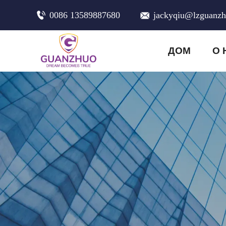
0086 13589887680
jackyqiu@lzguanz
ДОМ
О 