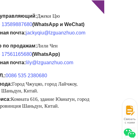
 управляющий:
Джеки Цю
 13589887680
(WhatsApp и WeChat)
ная почта:
jackyqiu@lzguanzhuo.com
 по продажам:
Лили Чен
 17561165680
(WhatsApp)
ная почта:
lily@lzguanzhuo.com
Л.:
0086 535 2380680
вода:
Город Чжуцяо, город Лайчжоу,
 Шаньдун, Китай.
иса:
Комната 616, здание Юаньтун, город
провинция Шаньдун, Китай.
Связаться
с нами