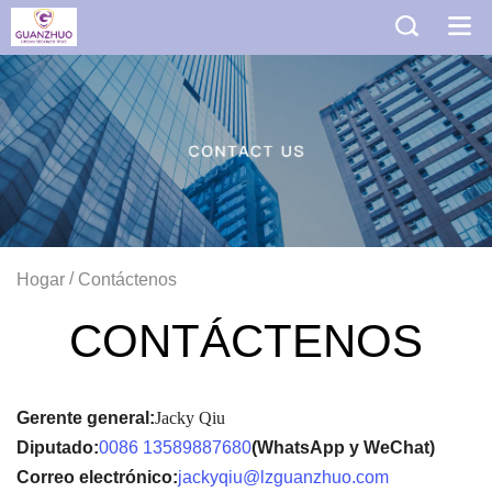
/
Hogar
Contáctenos
CONTÁCTENOS
Gerente general:
Jacky Qiu
Diputado:
0086 13589887680
(WhatsApp y WeChat)
Correo electrónico:
jackyqiu@lzguanzhuo.com