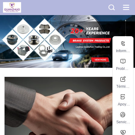
Informac
ión del
contacto
Problem
a comun
Término
s y
condicio
Apoyo
nes
técnico
Servicio
postvent