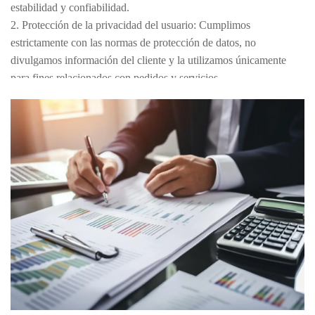
estabilidad y confiabilidad.
2. Protección de la privacidad del usuario: Cumplimos
estrictamente con las normas de protección de datos, no
divulgamos información del cliente y la utilizamos únicamente
para fines relacionados con pedidos y servicios.
3. Compromiso de servicio posventa: Brindamos soporte técnico
profesional y respuesta posventa, y responderemos a las
necesidades del cliente dentro de las 24 horas.
4. Declaración de cumplimiento legal: Todos los términos
cumplen con las leyes y regulaciones comerciales chinas e
internacionales pertinentes, y se implementarán de manera justa e
imparcial.
5. Revisión y actualización de los términos y condiciones: evaluar
y actualizar periódicamente los términos y condiciones, y notificar
a los clientes sobre los cambios a través del sitio web oficial y el
correo electrónico.