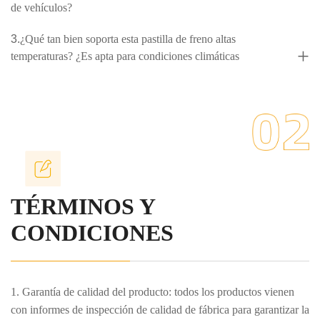
de vehículos?
3.
¿Qué tan bien soporta esta pastilla de freno altas
+
temperaturas? ¿Es apta para condiciones climáticas
extremas?
4.
¿Podría presentarnos los productos de kits de freno con
+
cojinetes de su empresa y sus ventajas?
5.
¿Cuáles son las ventajas significativas de los pernos del
+
kit de freno de alto rendimiento y respetuosos con el medio
ambiente de su empresa, disponibles en varios colores?
TÉRMINOS Y
CONDICIONES
1. Garantía de calidad del producto: todos los productos vienen
con informes de inspección de calidad de fábrica para garantizar la