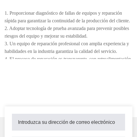
1. Proporcionar diagnóstico de fallas de equipos y reparación
rápida para garantizar la continuidad de la producción del cliente.
2. Adoptar tecnología de prueba avanzada para prevenir posibles
riesgos del equipo y mejorar su estabilidad.
3. Un equipo de reparación profesional con amplia experiencia y
habilidades en la industria garantiza la calidad del servicio.
4. El proceso de reparación es transparente, con retroalimentación
oportuna sobre el progreso y los costos de la reparación para
garantizar el derecho del cliente a saber.
5. Apoya el mantenimiento regular y las reparaciones de
emergencia para satisfacer las diversas necesidades de los clientes.
6. Optimizar continuamente las soluciones de mantenimiento para
ayudar a los clientes a mejorar el rendimiento del equipo y
extender su vida útil.
7. Cumplir estrictamente con los estándares de la industria y las
regulaciones de seguridad para garantizar un proceso de
mantenimiento seguro y confiable.