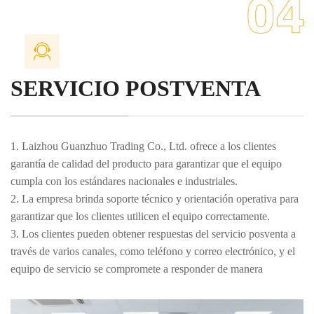
5. Brindar servicios de mantenimiento posventa para garantizar el
funcionamiento normal del producto y la resolución oportuna de
problemas.
6. Apoyar las actualizaciones de productos y las mejoras
SERVICIO POSTVENTA
tecnológicas para satisfacer las necesidades cambiantes del
mercado y de los clientes.
7. Brindar servicios de consultoría técnica continua para responder
diversas preguntas técnicas que encuentren los clientes durante el
1. Laizhou Guanzhuo Trading Co., Ltd. ofrece a los clientes
uso.
garantía de calidad del producto para garantizar que el equipo
cumpla con los estándares nacionales e industriales.
2. La empresa brinda soporte técnico y orientación operativa para
garantizar que los clientes utilicen el equipo correctamente.
3. Los clientes pueden obtener respuestas del servicio posventa a
través de varios canales, como teléfono y correo electrónico, y el
equipo de servicio se compromete a responder de manera
oportuna.
4. Fuera del período de garantía, ofrecemos servicios de